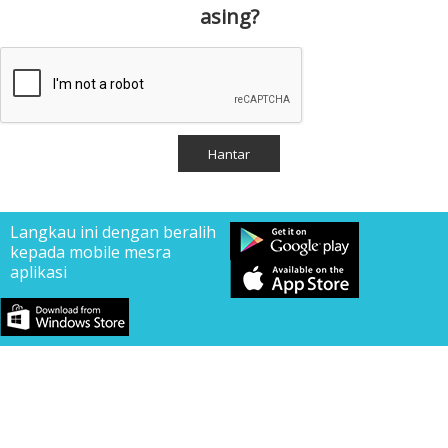
asing?
Langkau ini dengan beralih
kepada mobile mesra
aplikasi