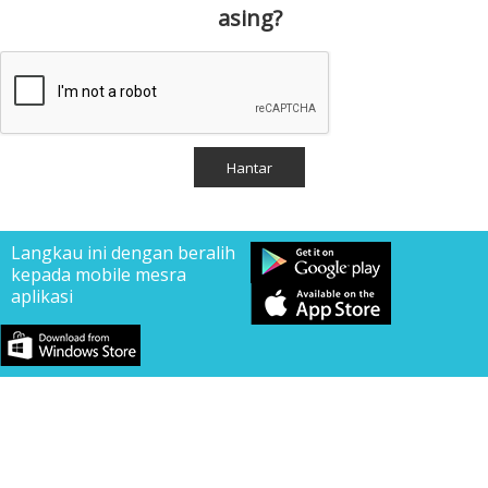
asing?
Langkau ini dengan beralih
kepada mobile mesra
aplikasi